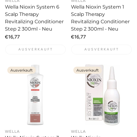
WELLA
WELLA
Wella Nioxin System 6
Wella Nioxin System 1
Scalp Therapy
Scalp Therapy
Revitalizing Conditioner
Revitalizing Conditioner
Step 2 300ml - Neu
Step 2 300ml - Neu
Normaler
€16,77
Normaler
€16,77
Preis
Preis
AUSVERKAUFT
AUSVERKAUFT
Ausverkauft
Ausverkauft
WELLA
WELLA