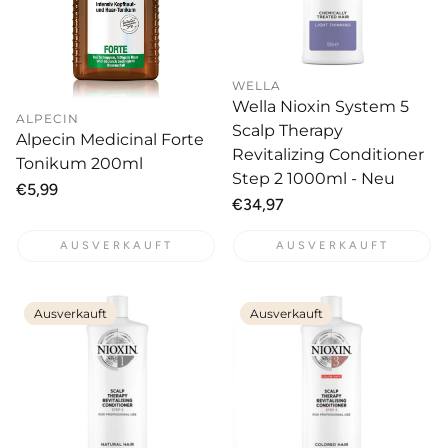
WELLA
Wella Nioxin System 5
ALPECIN
Scalp Therapy
Alpecin Medicinal Forte
Revitalizing Conditioner
Tonikum 200ml
Step 2 1000ml - Neu
Normaler
€5,99
Normaler
€34,97
Preis
Preis
AUSVERKAUFT
AUSVERKAUFT
Ausverkauft
Ausverkauft