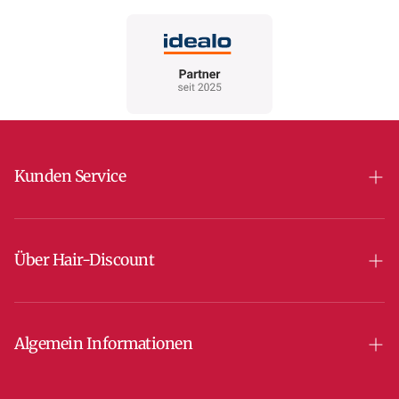
Kunden Service
Versand & Lieferung
Zahlungsarten
Über Hair-Discount
Retouren
Unser Salon
AGB
Über uns
Algemein Informationen
Kontakt
Datenschutz-Einstellungen