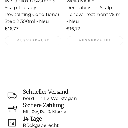
Wella Nioxin System 3
Wella Nioxin
Scalp Therapy
Dermabrasion Scalp
Revitalizing Conditioner
Renew Treatment 75 ml
Step 2 300ml - Neu
- Neu
Normaler
€16,77
Normaler
€16,77
Preis
Preis
AUSVERKAUFT
AUSVERKAUFT
Schneller Versand
bei dir in 1-3 Werktagen
Sichere Zahlung
Mit PayPal & Klarna
14 Tage
Rückgaberecht