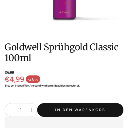
Goldwell Sprühgold Classic
100ml
€6,99
€4,99
Normaler Preis
-28%
Verkaufspreis
Steuern inbegriffen.
Versand
wird beim Bezahlen berechnet.
IN DEN WARENKORB