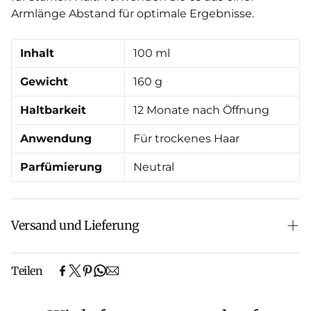
Armlänge Abstand für optimale Ergebnisse.
Inhalt
100 ml
Gewicht
160 g
Haltbarkeit
12 Monate nach Öffnung
Anwendung
Für trockenes Haar
Parfümierung
Neutral
Versand und Lieferung
Erleben Sie den Komfort einer schnellen
Teilen
Auftragsabwicklung mit unseren erstklassigen
Versanddienstleistungen.
Sofern in der Produktbeschreibung keine