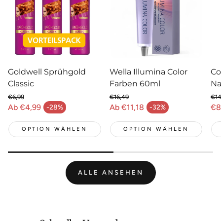
Goldwell Sprühgold
Wella Illumina Color
Co
Classic
Farben 60ml
Na
€6,99
€16,49
€14
Normaler Preis
Normaler Preis
No
Ab €4,99
Ab €11,18
€8
-28%
-32%
Verkaufspreis
Verkaufspreis
Ve
OPTION WÄHLEN
OPTION WÄHLEN
ALLE ANSEHEN