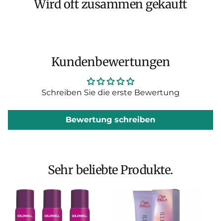
Wird oft zusammen gekauft
abweichenden Angaben gemacht werden, beträgt
die Lieferzeit für Bestellungen innerhalb
Deutschlands in der Regel
2–4 Werktage
nach
Eingang der vollständigen Zahlung.
Kundenbewertungen
Der Versand erfolgt je nach Art, Größe und Gewicht
der Ware mit unseren
Schreiben Sie die erste Bewertung
Logistikpartnern
DHL
und
DPD
.
Bewertung schreiben
Sehr beliebte Produkte.